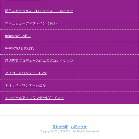
明日花キララさんプロヂュース フルーリー
アキュビューディファイン（J&J）
miiumのボンボン
miiumのひとめぼれ
渡辺直美プロデュースのエヌズコレクション
アイコフレワンデー UVM
ネオサイトワンデーシエル
エンジェルアイズワンデーUVモイスト
運営者情報
お問い合せ
Copyright©プリズマアイ. All Rights Reserved.