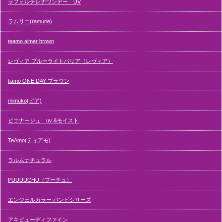
ラフォルテレナワンデー UV
ラムリエ(ramurie)
teamo aimer brown
レヴィア ブルーライトバリア（レヴィア）
tiamo ONE DAY ブラウン
mimuko(ピア)
ピエナージュ uv &モイスト
TeAmo(ティアモ)
ラルムナチュラル
PUUUUCHU（プーチュ）
エンジェルカラー バンビシリーズ
アキビューディファイン